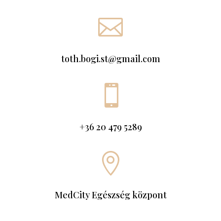

toth.bogi.st@gmail.com

+36 20 479 5289

MedCity Egészség központ