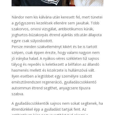
Nándor nem kis kálvária után keresett fel, mert tünetei
a gyógyszeres kezelések ellenére sem javultak. Több
szakorvos, orvosi vizsgálat, antibiotikumos kúrák,
joghurtos-búzakorpás étrend ajánlás stb.után állapota
egyre csak súlyosbodott.
Persze minden szakvéleményt kikért és be is tartott
szépen, csak éppen érezte, hogy valami nagyon nem
jó irányba halad. A nyákos-véres székleten túl sajnos
tályog és repedés is keletkezett a bélfalon az állandó
hasmenés mellett és közérzete is hullámzóvá vált.
Ilyen esetben a legtöbbet egy személyre szabott
emésztőrendszeri regeneráció, gyulladáscsökkentő
autoimmun étrend segíthet, anyagcsere típusra
szabva.
A gyulladáscsökkentők sajnos nem sokat segítenek, ha
étrendünkkel épp a gyulladást tartjuk fent. Az