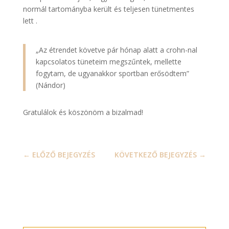
normál tartományba került és teljesen tünetmentes
lett .
„Az étrendet követve pár hónap alatt a crohn-nal
kapcsolatos tüneteim megszűntek, mellette
fogytam, de ugyanakkor sportban erősödtem”
(Nándor)
Gratulálok és köszönöm a bizalmad!
←
ELŐZŐ BEJEGYZÉS
KÖVETKEZŐ BEJEGYZÉS
→