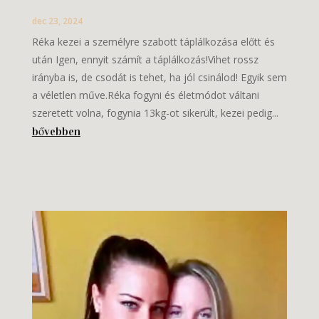
dec 23, 2024
Réka kezei a személyre szabott táplálkozása előtt és
után Igen, ennyit számít a táplálkozás!Vihet rossz
irányba is, de csodát is tehet, ha jól csinálod! Egyik sem
a véletlen műve.Réka fogyni és életmódot váltani
szeretett volna, fogynia 13kg-ot sikerült, kezei pedig...
bővebben