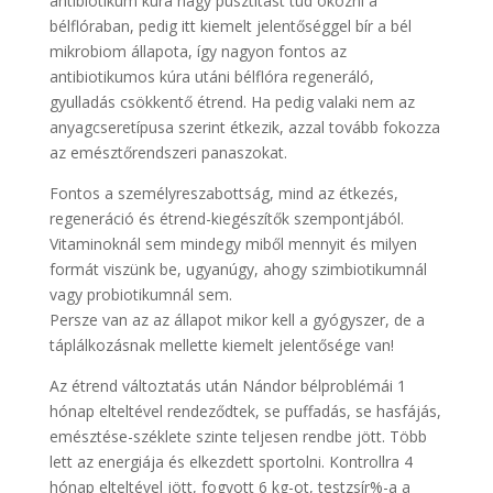
antibiotikum kúra nagy pusztítást tud okozni a
bélflóraban, pedig itt kiemelt jelentőséggel bír a bél
mikrobiom állapota, így nagyon fontos az
antibiotikumos kúra utáni bélflóra regeneráló,
gyulladás csökkentő étrend. Ha pedig valaki nem az
anyagcseretípusa szerint étkezik, azzal tovább fokozza
az emésztőrendszeri panaszokat.
Fontos a személyreszabottság, mind az étkezés,
regeneráció és étrend-kiegészítők szempontjából.
Vitaminoknál sem mindegy miből mennyit és milyen
formát viszünk be, ugyanúgy, ahogy szimbiotikumnál
vagy probiotikumnál sem.
Persze van az az állapot mikor kell a gyógyszer, de a
táplálkozásnak mellette kiemelt jelentősége van!
Az étrend változtatás után Nándor bélproblémái 1
hónap elteltével rendeződtek, se puffadás, se hasfájás,
emésztése-széklete szinte teljesen rendbe jött. Több
lett az energiája és elkezdett sportolni. Kontrollra 4
hónap elteltével jött, fogyott 6 kg-ot, testzsír%-a a