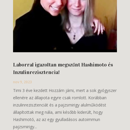
Laborral igazoltan megszűnt Hashimoto és
Inzulinrezisztencia!
nov 9, 2023
Timi 3 éve kezdett Hozzám járni, mert a sok gyógyszer
ellenére az állapota egyre csak romlott. Korábban
inzulinrezisztenciát és a pajzsmirigy alulműködést
állapítottak meg nála, ami később kiderült, hogy
Hashimotó, az az egy gyulladásos autoimmun
pajzsmirigy...