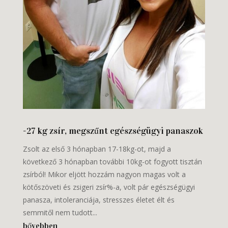
-27 kg zsír, megszűnt egészségügyi panaszok
Zsolt az első 3 hónapban 17-18kg-ot, majd a
következő 3 hónapban további 10kg-ot fogyott tisztán
zsírból! Mikor eljött hozzám nagyon magas volt a
kötőszöveti és zsigeri zsír%-a, volt pár egészségügyi
panasza, intoleranciája, stresszes életet élt és
semmitől nem tudott...
bővebben