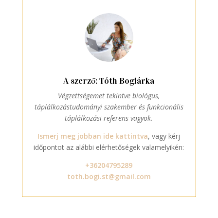
A szerző: Tóth Boglárka
Végzettségemet tekintve biológus,
táplálkozástudományi szakember és funkcionális
táplálkozási referens vagyok.
Ismerj meg jobban ide kattintva
, vagy kérj
időpontot az alábbi elérhetőségek valamelyikén:
+36204795289
toth.bogi.st@gmail.com