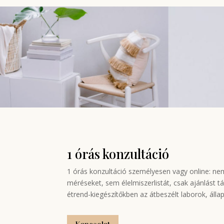
1 órás konzultáció
1 órás konzultáció személyesen vagy online: ne
méréseket, sem élelmiszerlistát, csak ajánlást t
étrend-kiegészítőkben az átbeszélt laborok, álla