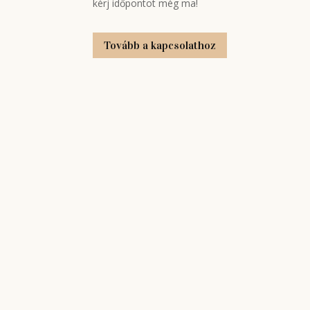
kérj időpontot még ma!
Tovább a kapcsolathoz