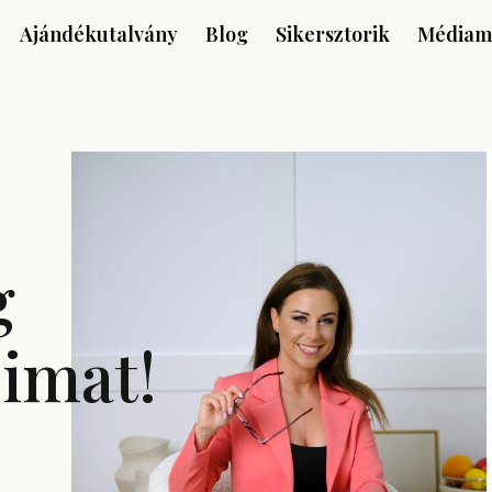
Ajándékutalvány
Blog
Sikersztorik
Médiam
g
simat!