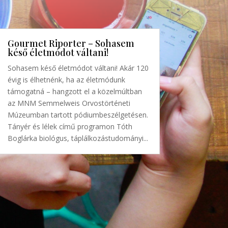
Gourmet Riporter – Sohasem
késő életmódot váltani!
Sohasem késő életmódot váltani! Akár 120
évig is élhetnénk, ha az életmódunk
támogatná – hangzott el a közelmúltban
az MNM Semmelweis Orvostörténeti
Múzeumban tartott pódiumbeszélgetésen.
Tányér és lélek című programon Tóth
Boglárka biológus, táplálkozástudományi...