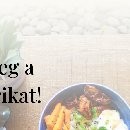
eg a
ikat!