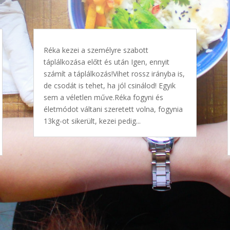
Réka kezei a személyre szabott
táplálkozása előtt és után Igen, ennyit
számít a táplálkozás!Vihet rossz irányba is,
de csodát is tehet, ha jól csinálod! Egyik
sem a véletlen műve.Réka fogyni és
életmódot váltani szeretett volna, fogynia
13kg-ot sikerült, kezei pedig...