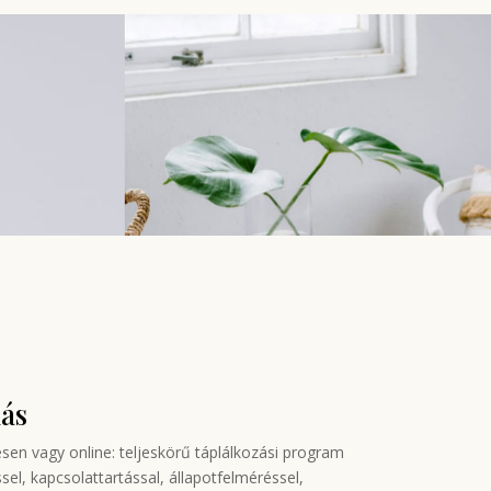
dás
en vagy online: teljeskörű táplálkozási program
el, kapcsolattartással, állapotfelméréssel,