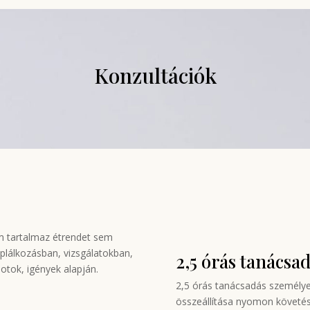
Konzultációk
m tartalmaz étrendet sem
áplálkozásban, vizsgálatokban,
2,5 órás tanácsa
potok, igények alapján.
2,5 órás tanácsadás személyes
összeállítása nyomon követéss