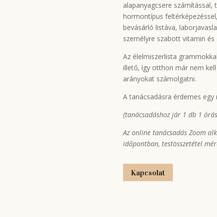
alapanyagcsere számítással, t
hormontípus feltérképezéssel, 
bevásárló listáva, laborjavasl
személyre szabott vitamin és 
Az élelmiszerlista grammokka
illető, így otthon már nem kel
arányokat számolgatni.
A tanácsadásra érdemes egy rut
(tanácsadáshoz jár 1 db 1 órás
Az online tanácsadás Zoom alka
időpontban, testösszetétel mér
Kapcsolat