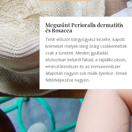
Megszűnt Perioralis dermatitis
és Rosacea
Timit először bőrgyógyász kezelte, kapott
krémeket melyek ideig óráig csökkentették
csak a tüneteit. Minden gyulladás
elsősorban belülről fakad, a táplálkozáson,
emésztőrendszer és az immunrendszer
állapotán nagyon sok múlik ilyenkor. Ennek
feltérképezése nagyon...