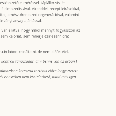
estösszetétel méréssel, táplálkozási és
élelmiszerlistával, étrenddel, recept leírásokkal,
attal, emésztőrendszeri regenerációval, valamint
ásványi anyag ajánlással.
l van ellátva, hogy mibol mennyit fogyasszon az
l sem kalóriát, sem fehérje-zsír-szénhidrát
in labort csináltatni, de nem előfeltétel.
 kontroll tanácsadás, ami benne van az árban.)
lmazáson keresztül történik előre leegyeztetett
és ez esetben nem kivitelezhető, mind más igen.