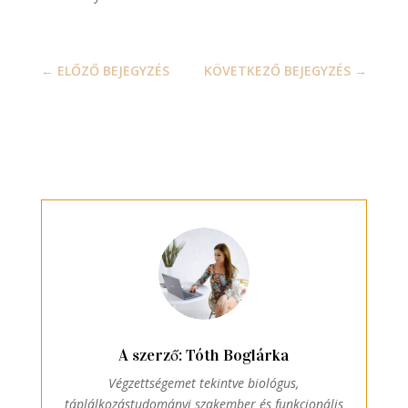
←
ELŐZŐ BEJEGYZÉS
KÖVETKEZŐ BEJEGYZÉS
→
A szerző: Tóth Boglárka
Végzettségemet tekintve biológus,
táplálkozástudományi szakember és funkcionális