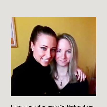
Laborral igazoltan megszűnt Hashimoto és