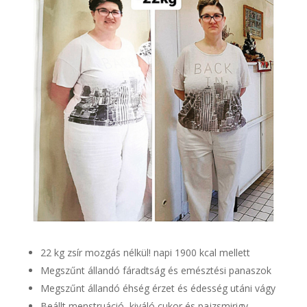
22 kg zsír mozgás nélkül! napi 1900 kcal mellett
Megszűnt állandó fáradtság és emésztési panaszok
Megszűnt állandó éhség érzet és édesség utáni vágy
Beállt menstruáció, kiváló cukor és pajzsmirigy