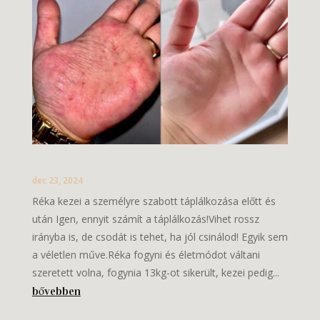
dec 23, 2024
Réka kezei a személyre szabott táplálkozása előtt és
után Igen, ennyit számít a táplálkozás!Vihet rossz
irányba is, de csodát is tehet, ha jól csinálod! Egyik sem
a véletlen műve.Réka fogyni és életmódot váltani
szeretett volna, fogynia 13kg-ot sikerült, kezei pedig...
bővebben