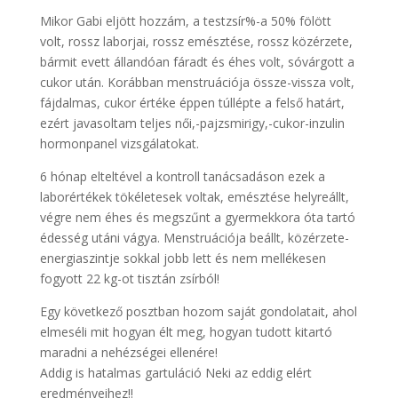
Mikor Gabi eljött hozzám, a testzsír%-a 50% fölött
volt, rossz laborjai, rossz emésztése, rossz közérzete,
bármit evett állandóan fáradt és éhes volt, sóvárgott a
cukor után. Korábban menstruációja össze-vissza volt,
fájdalmas, cukor értéke éppen túllépte a felső határt,
ezért javasoltam teljes női,-pajzsmirigy,-cukor-inzulin
hormonpanel vizsgálatokat.
6 hónap elteltével a kontroll tanácsadáson ezek a
laborértékek tökéletesek voltak, emésztése helyreállt,
végre nem éhes és megszűnt a gyermekkora óta tartó
édesség utáni vágya. Menstruációja beállt, közérzete-
energiaszintje sokkal jobb lett és nem mellékesen
fogyott 22 kg-ot tisztán zsírból!
Egy következő posztban hozom saját gondolatait, ahol
elmeséli mit hogyan élt meg, hogyan tudott kitartó
maradni a nehézségei ellenére!
Addig is hatalmas gartuláció Neki az eddig elért
eredményeihez!!