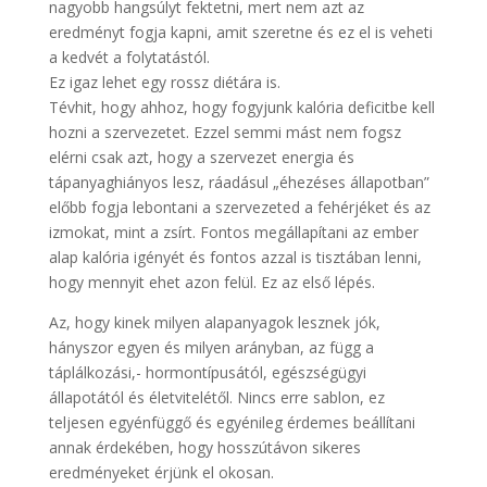
nagyobb hangsúlyt fektetni, mert nem azt az
eredményt fogja kapni, amit szeretne és ez el is veheti
a kedvét a folytatástól.
Ez igaz lehet egy rossz diétára is.
Tévhit, hogy ahhoz, hogy fogyjunk kalória deficitbe kell
hozni a szervezetet. Ezzel semmi mást nem fogsz
elérni csak azt, hogy a szervezet energia és
tápanyaghiányos lesz, ráadásul „éhezéses állapotban”
előbb fogja lebontani a szervezeted a fehérjéket és az
izmokat, mint a zsírt. Fontos megállapítani az ember
alap kalória igényét és fontos azzal is tisztában lenni,
hogy mennyit ehet azon felül. Ez az első lépés.
Az, hogy kinek milyen alapanyagok lesznek jók,
hányszor egyen és milyen arányban, az függ a
táplálkozási,- hormontípusától, egészségügyi
állapotától és életvitelétől. Nincs erre sablon, ez
teljesen egyénfüggő és egyénileg érdemes beállítani
annak érdekében, hogy hosszútávon sikeres
eredményeket érjünk el okosan.