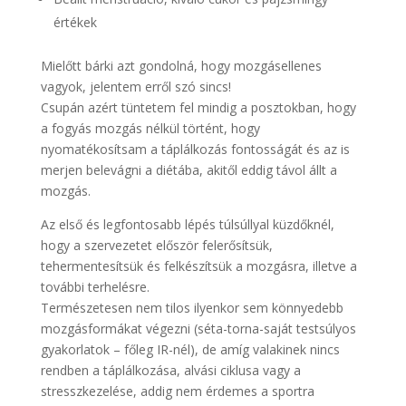
értékek
Mielőtt bárki azt gondolná, hogy mozgásellenes
vagyok, jelentem erről szó sincs!
Csupán azért tüntetem fel mindig a posztokban, hogy
a fogyás mozgás nélkül történt, hogy
nyomatékosítsam a táplálkozás fontosságát és az is
merjen belevágni a diétába, akitől eddig távol állt a
mozgás.
Az első és legfontosabb lépés túlsúllyal küzdőknél,
hogy a szervezetet először felerősítsük,
tehermentesítsük és felkészítsük a mozgásra, illetve a
további terhelésre.
Természetesen nem tilos ilyenkor sem könnyedebb
mozgásformákat végezni (séta-torna-saját testsúlyos
gyakorlatok – főleg IR-nél), de amíg valakinek nincs
rendben a táplálkozása, alvási ciklusa vagy a
stresszkezelése, addig nem érdemes a sportra