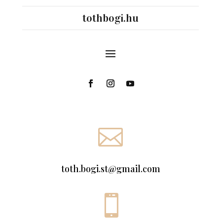
tothbogi.hu

toth.bogi.st@gmail.com
