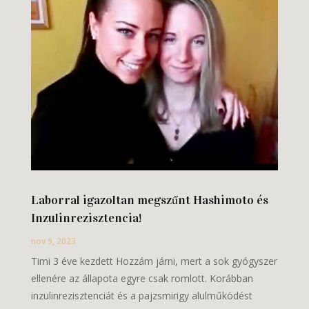
Laborral igazoltan megszűnt Hashimoto és
Inzulinrezisztencia!
nov 9, 2023
Timi 3 éve kezdett Hozzám járni, mert a sok gyógyszer
ellenére az állapota egyre csak romlott. Korábban
inzulinrezisztenciát és a pajzsmirigy alulműködést