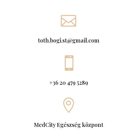

toth.bogi.st@gmail.com

+36 20 479 5289

MedCity Egészség központ