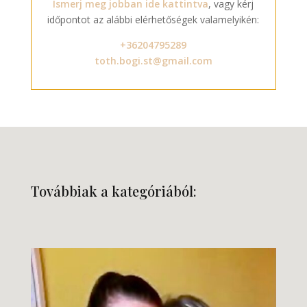
Ismerj meg jobban ide kattintva
, vagy kérj
időpontot az alábbi elérhetőségek valamelyikén:
+36204795289
toth.bogi.st@gmail.com
Továbbiak a kategóriából: