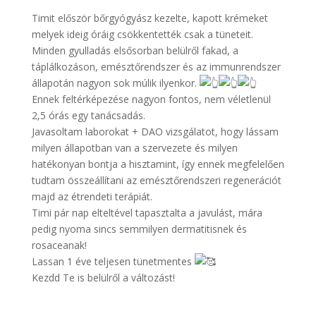
Timit először bőrgyógyász kezelte, kapott krémeket
melyek ideig óráig csökkentették csak a tüneteit.
Minden gyulladás elsősorban belülről fakad, a
táplálkozáson, emésztőrendszer és az immunrendszer
állapotán nagyon sok múlik ilyenkor.
Ennek feltérképezése nagyon fontos, nem véletlenül
2,5 órás egy tanácsadás.
Javasoltam laborokat + DAO vizsgálatot, hogy lássam
milyen állapotban van a szervezete és milyen
hatékonyan bontja a hisztamint, így ennek megfelelően
tudtam összeállítani az emésztőrendszeri regenerációt
majd az étrendeti terápiát.
Timi pár nap elteltével tapasztalta a javulást, mára
pedig nyoma sincs semmilyen dermatitisnek és
rosaceanak!
Lassan 1 éve teljesen tünetmentes
Kezdd Te is belülről a változást!