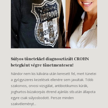
Súlyos tünetekkel diagnosztizált CROHN
betegként végre tünetmentesen!
Nándor nem kis kálvária után keresett fel, mert tünetei
a gyógyszeres kezelések ellenére sem javultak. Több
szakorvos, orvosi vizsgálat, antibiotikumos kúrák,
joghurtos-búzakorpás étrend ajánlás stb.után állapota
egyre csak súlyosbodott. Persze minden
szakvéleményt...