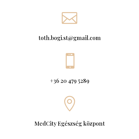

toth.bogi.st@gmail.com

+36 20 479 5289

MedCity Egészség központ