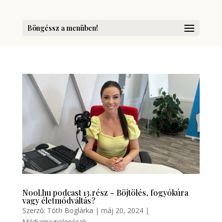
Böngéssz a menüben!
Nool.hu podcast 13.rész – Böjtölés, fogyókúra
vagy életmódváltás?
Szerző:
Tóth Boglárka
|
máj 20, 2024
|
Médiamegjelenések