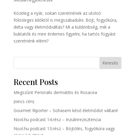
Közeleg a nyár, sokan szeretnének az utolsó
fölösleges kilóktól is megszabadulni. Böjt, fogyókúra,
diéta vagy életmódváltás? Mi a küldönbség, mik a
buktatók és mire érdemes figyelni, ha tartós fogyást
szeretnénk elérni?
Keresés
Recent Posts
Megszűnt Perioralis dermatitis és Rosacea
(nincs cím)
Gourmet Riporter – Sohasem késő életmódot váltani!
Nool.hu podcast 14.rész – Inzulinrezisztencia
Nool.hu podcast 13.rész – Böjtölés, fogyókúra vagy