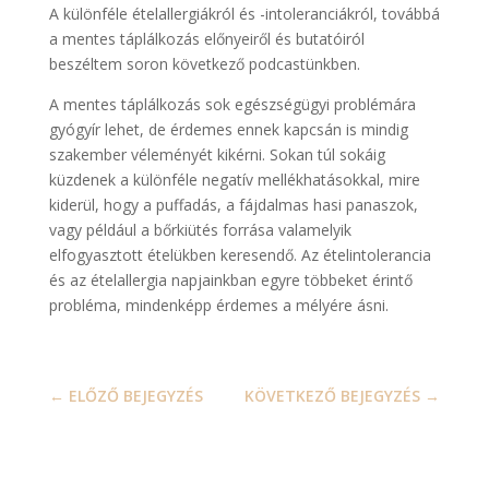
A különféle ételallergiákról és -intoleranciákról, továbbá
a mentes táplálkozás előnyeiről és butatóiról
beszéltem soron következő podcastünkben.
A mentes táplálkozás sok egészségügyi problémára
gyógyír lehet, de érdemes ennek kapcsán is mindig
szakember véleményét kikérni. Sokan túl sokáig
küzdenek a különféle negatív mellékhatásokkal, mire
kiderül, hogy a puffadás, a fájdalmas hasi panaszok,
vagy például a bőrkiütés forrása valamelyik
elfogyasztott ételükben keresendő. Az ételintolerancia
és az ételallergia napjainkban egyre többeket érintő
probléma, mindenképp érdemes a mélyére ásni.
←
ELŐZŐ BEJEGYZÉS
KÖVETKEZŐ BEJEGYZÉS
→