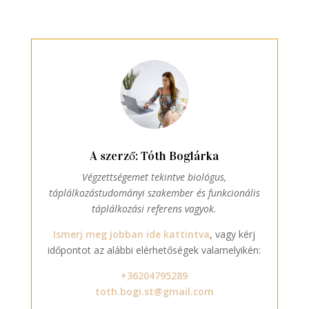
A szerző: Tóth Boglárka
Végzettségemet tekintve biológus,
táplálkozástudományi szakember és funkcionális
táplálkozási referens vagyok.
Ismerj meg jobban ide kattintva
, vagy kérj
időpontot az alábbi elérhetőségek valamelyikén:
+36204795289
toth.bogi.st@gmail.com