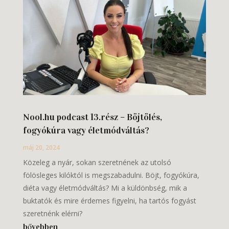
Nool.hu podcast 13.rész – Böjtölés,
fogyókúra vagy életmódváltás?
máj 20, 2024
Közeleg a nyár, sokan szeretnének az utolsó
fölösleges kilóktól is megszabadulni. Böjt, fogyókúra,
diéta vagy életmódváltás? Mi a küldönbség, mik a
buktatók és mire érdemes figyelni, ha tartós fogyást
szeretnénk elérni?
bővebben