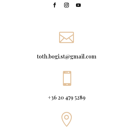

toth.bogi.st@gmail.com

+36 20 479 5289
