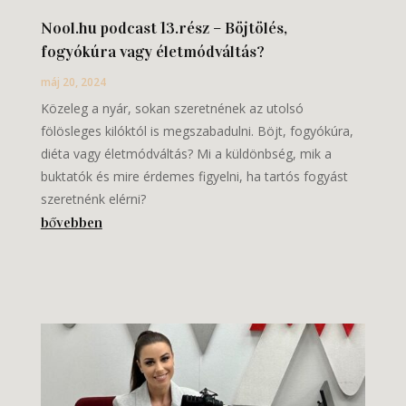
Nool.hu podcast 13.rész – Böjtölés,
fogyókúra vagy életmódváltás?
máj 20, 2024
Közeleg a nyár, sokan szeretnének az utolsó
fölösleges kilóktól is megszabadulni. Böjt, fogyókúra,
diéta vagy életmódváltás? Mi a küldönbség, mik a
buktatók és mire érdemes figyelni, ha tartós fogyást
szeretnénk elérni?
bővebben