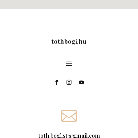
tothbogi.hu

toth.bogi.st@gmail.com