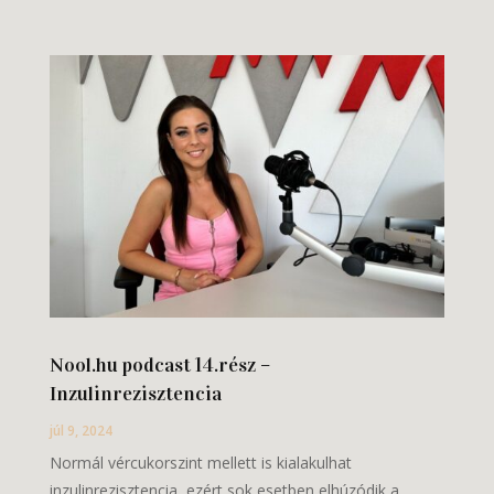
Nool.hu podcast 14.rész –
Inzulinrezisztencia
júl 9, 2024
Normál vércukorszint mellett is kialakulhat
inzulinrezisztencia, ezért sok esetben elhúzódik a