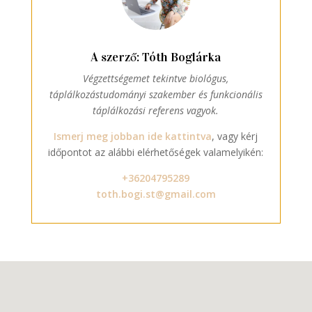
A szerző: Tóth Boglárka
Végzettségemet tekintve biológus,
táplálkozástudományi szakember és funkcionális
táplálkozási referens vagyok.
Ismerj meg jobban ide kattintva
, vagy kérj
időpontot az alábbi elérhetőségek valamelyikén:
+36204795289
toth.bogi.st@gmail.com