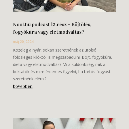
Nool.hu podcast 13.rész – Böjtölés,
fogyókúra vagy életmódváltás?
máj 20, 2024
Közeleg a nyár, sokan szeretnének az utolsó
fölösleges kilóktól is megszabadulni. Böjt, fogyókúra,
diéta vagy életmódváltás? Mi a küldönbség, mik a
buktatók és mire érdemes figyelni, ha tartós fogyást
szeretnénk elérni?
bővebben