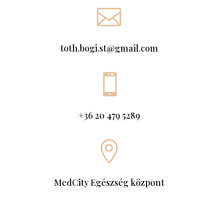

toth.bogi.st@gmail.com

+36 20 479 5289

MedCity Egészség központ