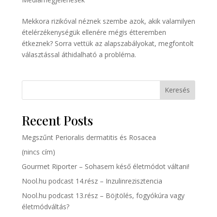
Mekkora rizikóval néznek szembe azok, akik valamilyen
ételérzékenységük ellenére mégis étteremben
étkeznek? Sorra vettük az alapszabályokat, megfontolt
választással áthidalható a probléma.
Keresés
Recent Posts
Megszűnt Perioralis dermatitis és Rosacea
(nincs cím)
Gourmet Riporter – Sohasem késő életmódot váltani!
Nool.hu podcast 14.rész – Inzulinrezisztencia
Nool.hu podcast 13.rész – Böjtölés, fogyókúra vagy
életmódváltás?