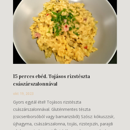
15 perces ebéd. Tojásos rizstészta
császárszalonnával
okt 19, 2023
Gyors egytál étel! Tojásos rizstészta
császárszalonnával. Gluténmentes tészta
(csicseriborsóból vagy barnarizsből) Szósz: kókuszzsír,
újhagyma, császárszalonna, tojás, rizstejszín, parajdi