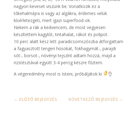
nagyon keveset viszünk be. Vonatkozik ez a
tőkehalmájra is vagy az algákra, ér
demes velük
kísérletezgeti, mert igazi superfood-ok.
Nekem a rák a kedvencem, de most vegyesen
készítettem kagylót, tintahalat, rákot és polipot.
10 perc alatt kész lett: paradicsomszószba átforgattam
a fagyasztott tengeri húsokat, fokhagymát-, parajdi
sót-, borsot-, növényi tejszínt adtam hozzá, majd a
rizstésztával együtt 3-4 percig készre főztem.
A végeredmény most is Isteni, próbáljátok ki
👌
←
ELŐZŐ BEJEGYZÉS
KÖVETKEZŐ BEJEGYZÉS
→