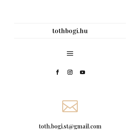
tothbogi.hu

toth.bogi.st@gmail.com