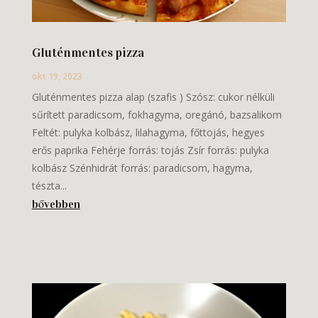
Gluténmentes pizza
okt 19, 2023
Gluténmentes pizza alap (szafis ) Szósz: cukor nélküli
sűrített paradicsom, fokhagyma, oregánó, bazsalikom
Feltét: pulyka kolbász, lilahagyma, főttojás, hegyes
erős paprika Fehérje forrás: tojás Zsír forrás: pulyka
kolbász Szénhidrát forrás: paradicsom, hagyma,
tészta...
bővebben