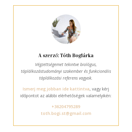
A szerző: Tóth Boglárka
Végzettségemet tekintve biológus,
táplálkozástudományi szakember és funkcionális
táplálkozási referens vagyok.
Ismerj meg jobban ide kattintva
, vagy kérj
időpontot az alábbi elérhetőségek valamelyikén:
+36204795289
toth.bogi.st@gmail.com