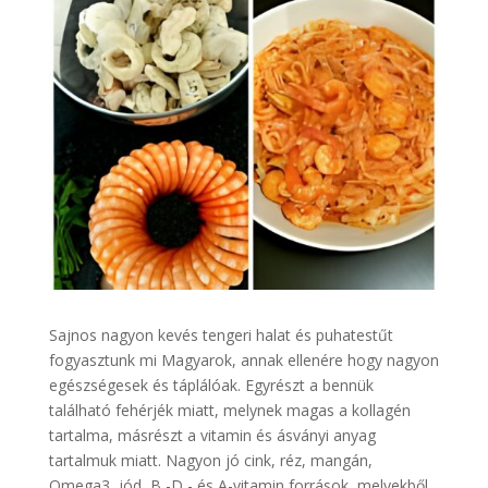
Sajnos nagyon kevés tengeri halat és puhatestűt
fogyasztunk mi Magyarok, annak ellenére hogy nagyon
egészségesek és táplálóak. Egyrészt a bennük
található fehérjék miatt, melynek magas a kollagén
tartalma, másrészt a vitamin és ásványi anyag
tartalmuk miatt. Nagyon jó cink, réz, mangán,
Omega3, jód, B,-D,- és A-vitamin források, melyekből