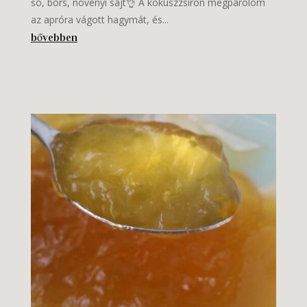
só, bors, növényi sajt👌 A kókuszzsíron megpárolom
az apróra vágott hagymát, és...
bővebben